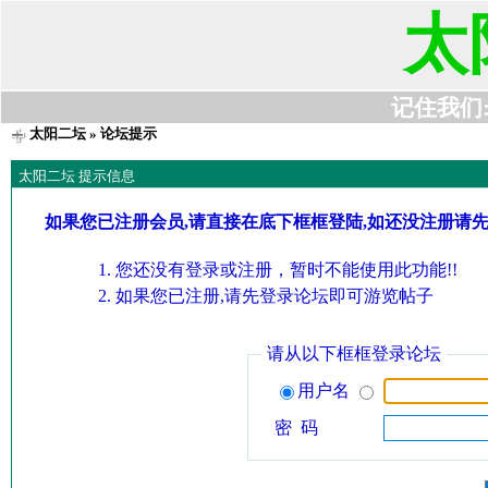
太
记住我们:t6
太阳二坛
» 论坛提示
太阳二坛 提示信息
如果您已注册会员,请直接在底下框框登陆,如还没注册请
您还没有登录或注册，暂时不能使用此功能!!
如果您已注册,请先登录论坛即可游览帖子
请从以下框框登录论坛
用户名
密 码