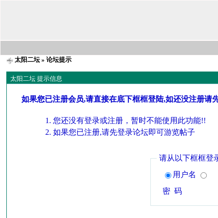
太阳二坛
» 论坛提示
太阳二坛 提示信息
如果您已注册会员,请直接在底下框框登陆,如还没注册请
您还没有登录或注册，暂时不能使用此功能!!
如果您已注册,请先登录论坛即可游览帖子
请从以下框框登
用户名
密 码