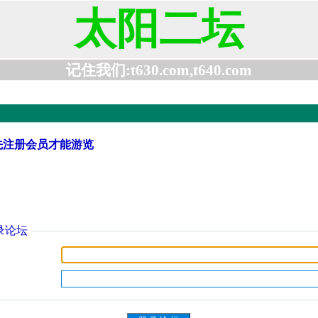
太阳二坛
记住我们:t630.com,t640.com
先注册会员才能游览
录论坛