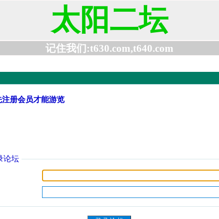
太阳二坛
记住我们:t630.com,t640.com
先注册会员才能游览
录论坛