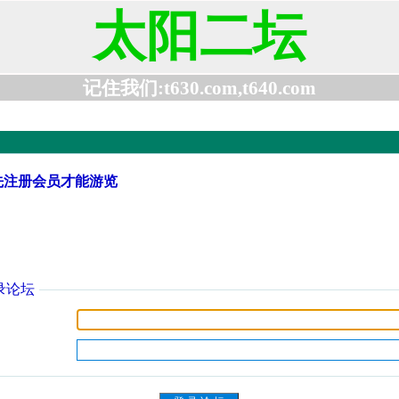
太阳二坛
记住我们:t630.com,t640.com
先注册会员才能游览
录论坛