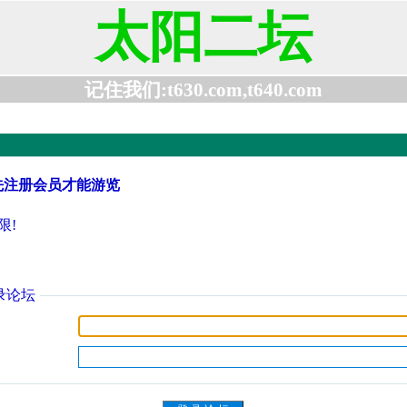
太阳二坛
记住我们:t630.com,t640.com
先注册会员才能游览
限!
录论坛