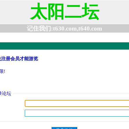
太阳二坛
记住我们:t630.com,t640.com
先注册会员才能游览
限!
录论坛