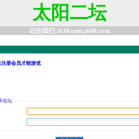
太阳二坛
记住我们:t630.com,t640.com
先注册会员才能游览
录论坛