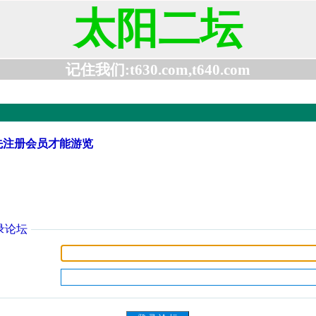
太阳二坛
记住我们:t630.com,t640.com
先注册会员才能游览
录论坛