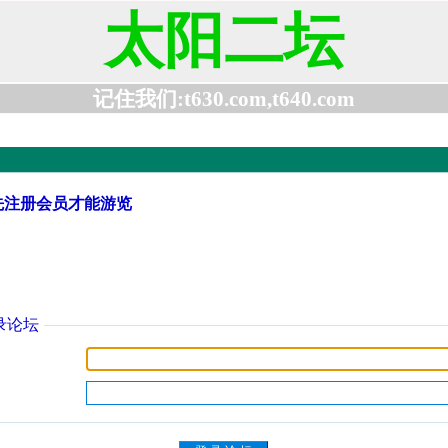
太阳二坛
记住我们:t630.com,t640.com
先注册会员才能游览
录论坛