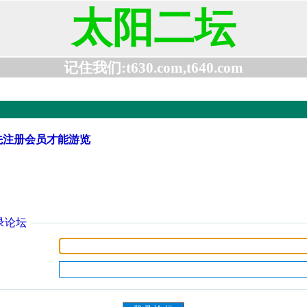
太阳二坛
记住我们:t630.com,t640.com
先注册会员才能游览
录论坛