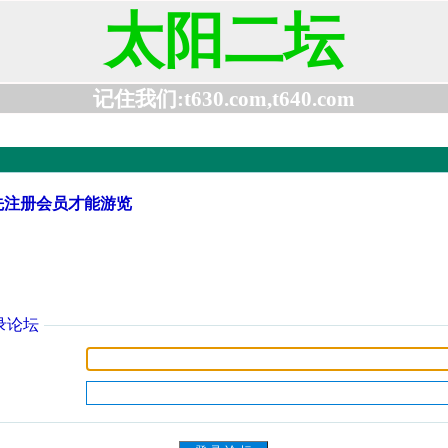
太阳二坛
记住我们:t630.com,t640.com
先注册会员才能游览
录论坛