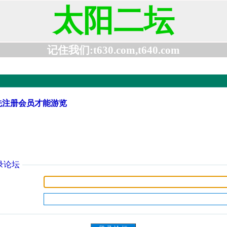
太阳二坛
记住我们:t630.com,t640.com
先注册会员才能游览
录论坛