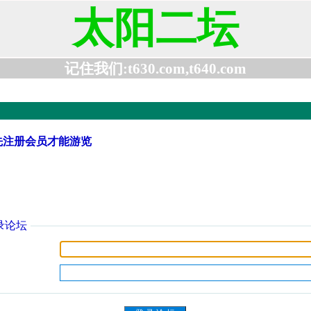
太阳二坛
记住我们:t630.com,t640.com
先注册会员才能游览
录论坛