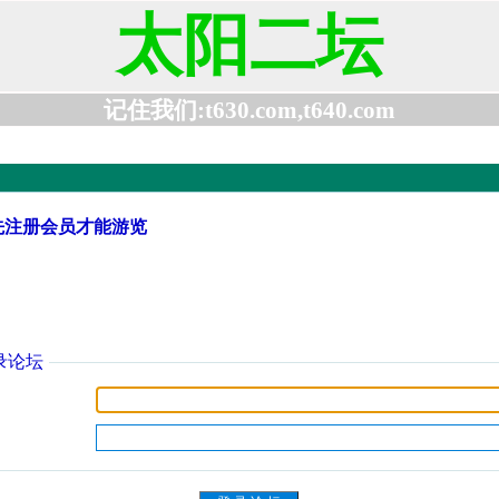
太阳二坛
记住我们:t630.com,t640.com
先注册会员才能游览
录论坛