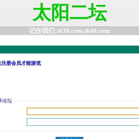
太阳二坛
记住我们:t630.com,t640.com
先注册会员才能游览
录论坛