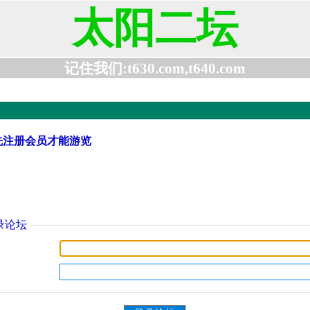
太阳二坛
记住我们:t630.com,t640.com
先注册会员才能游览
录论坛