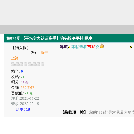
第074期 【平坛实力认证高手】狗头报◆平特Ⅰ尾◆
导航
本帖查看
7538
次
【狗头报】
级别:
新手
上路
精华:
0
发帖:
21
积分:
21 分
金钱:
360 RMB
贡献值:
21 点
注册:2023-11-22
登录:2025-05-19
历史记录
【给我顶一帖】
您的“顶贴”是对我最大的支持