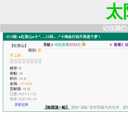
太
记住我们:t6
↑074期↑●红茶山●╋↖→23码←↗╋淘金行动不再是个梦！
导航
本帖查看
3725
次
查看〖
【红茶山】
级别:
新
手上路
精华:
0
发帖:
16
积分:
16 分
金钱:
220 RMB
贡献值:
16 点
注册:2023-11-22
登录:2025-05-14
历史记录
【给我顶一帖】
您的“顶贴”是对我最大的支持、是给了我