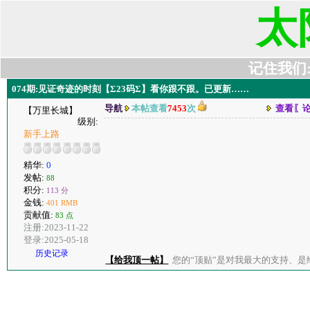
太
记住我们:t6
074期:见证奇迹的时刻【Σ23码Σ】看你跟不跟。已更新……
导航
本帖查看
7453
次
查看〖
【万里长城】
级别:
新手上路
精华:
0
发帖:
88
积分:
113 分
金钱:
401 RMB
贡献值:
83 点
注册:2023-11-22
登录:2025-05-18
历史记录
【给我顶一帖】
您的“顶贴”是对我最大的支持、是给了我