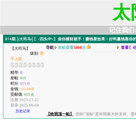
太
记住我们:t6
074期.╠大司马╣〖√四头中√〗保你横财就手！赚钱看效果！好料赢钱靠你
导航
本帖查看
5868
次
查看〖
【大司马】
级别:
新
手上路
精华:
0
发帖:
613
积分:
613 分
金钱:
243 RMB
贡献值:
613 点
注册:2023-11-22
登录:2025-06-04
历史记录
【给我顶一帖】
您的“顶贴”是对我最大的支持、是给了我