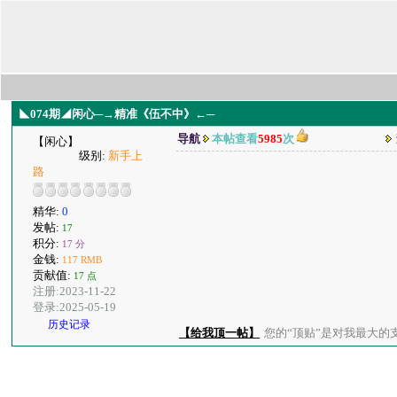
◣074期◢闲心─→精准《伍不中》←─
导航
本帖查看
5985
次
【闲心】
级别:
新手上
路
精华:
0
发帖:
17
积分:
17 分
金钱:
117 RMB
贡献值:
17 点
注册:2023-11-22
登录:2025-05-19
历史记录
【给我顶一帖】
您的“顶贴”是对我最大的支持