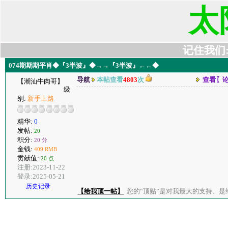
太
记住我们:t6
074期期期平肖◆『3半波』◆→→『3半波』←←◆
导航
本帖查看
4803
次
查看〖
【潮汕牛肉哥】
级
别:
新手上路
精华:
0
发帖:
20
积分:
20 分
金钱:
409 RMB
贡献值:
20 点
注册:2023-11-22
登录:2025-05-21
历史记录
【给我顶一帖】
您的“顶贴”是对我最大的支持、是给了我