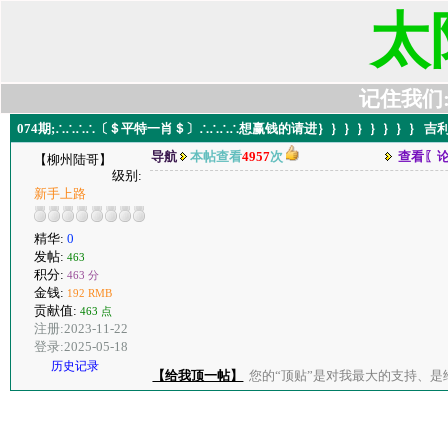
太
记住我们:t6
074期;∴∴∴∴〔＄平特一肖＄〕∴∴∴∴想赢钱的请进｝｝｝｝｝｝｝｝ 
导航
本帖查看
4957
次
查看〖
【柳州陆哥】
级别:
新手上路
精华:
0
发帖:
463
积分:
463 分
金钱:
192 RMB
贡献值:
463 点
注册:2023-11-22
登录:2025-05-18
历史记录
【给我顶一帖】
您的“顶贴”是对我最大的支持、是给了我