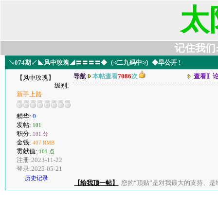
太
记住我们:t6
↘074期↙◣风中玫瑰◢〓〓〓〓◆（≮二九码中≯）◆早公开 !
导航
本帖查看
7086
次
查看〖
【风中玫瑰】
级别:
新手上路
精华:
0
发帖:
101
积分:
101 分
金钱:
407 RMB
贡献值:
101 点
注册:2023-11-22
登录:2025-05-21
历史记录
【给我顶一帖】
您的“顶贴”是对我最大的支持、是给了我