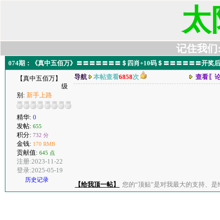
太
记住我们:t6
074期：《真中五佰万》〓〓〓〓〓〓〓＄四肖+10码＄〓〓〓〓〓〓开奖后
导航
本帖查看
6858
次
查看〖
【真中五佰万】
级
别:
新手上路
精华:
0
发帖:
655
积分:
732 分
金钱:
170 RMB
贡献值:
645 点
注册:2023-11-22
登录:2025-05-19
历史记录
【给我顶一帖】
您的“顶贴”是对我最大的支持、是给了我