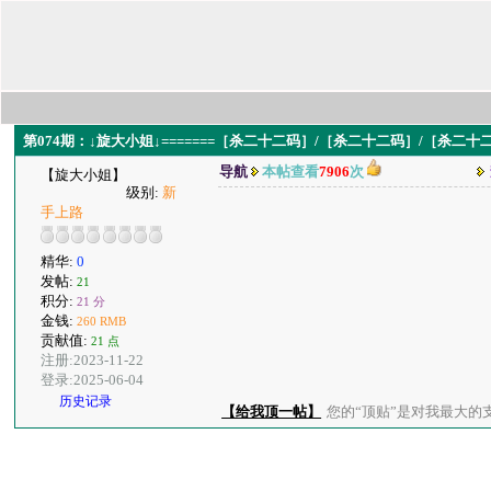
第074期：↓旋大小姐↓=======［杀二十二码］/［杀二十二码］/［杀二十二码
导航
本帖查看
7906
次
【旋大小姐】
级别:
新
手上路
精华:
0
发帖:
21
积分:
21 分
金钱:
260 RMB
贡献值:
21 点
注册:2023-11-22
登录:2025-06-04
历史记录
【给我顶一帖】
您的“顶贴”是对我最大的支持