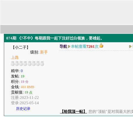
074期 《7不中》每期跟我一起下注好过白领族，要雄起。
导航
本帖查看
7261
次
【小二子】
级别:
新手
上路
精华:
0
发帖:
19
积分:
19 分
金钱:
403 RMB
贡献值:
19 点
注册:2023-11-22
登录:2025-05-14
历史记录
【给我顶一帖】
您的“顶贴”是对我最大的支持