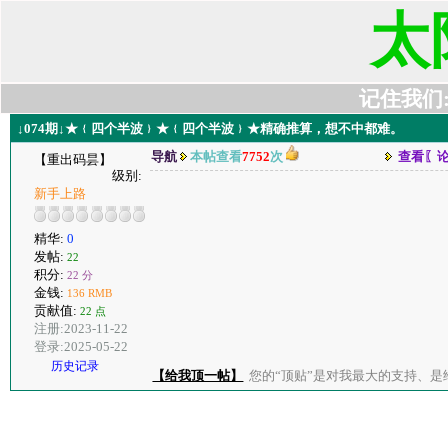
太
记住我们:t6
↓074期↓★﹛四个半波﹜★﹛四个半波﹜★精确推算，想不中都难。
导航
本帖查看
7752
次
查看〖
【重出码昙】
级别:
新手上路
精华:
0
发帖:
22
积分:
22 分
金钱:
136 RMB
贡献值:
22 点
注册:2023-11-22
登录:2025-05-22
历史记录
【给我顶一帖】
您的“顶贴”是对我最大的支持、是给了我