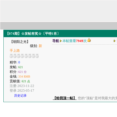
【074期】☆发帖有奖☆〔平特1肖〕
导航
本帖查看
7949
次
【朝阳之光】
级别:
新
手上路
精华:
0
发帖:
621
积分:
621 分
金钱:
334 RMB
贡献值:
621 点
注册:2023-11-22
登录:2025-05-17
历史记录
【给我顶一帖】
您的“顶贴”是对我最大的支持