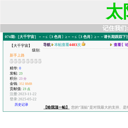
太
记住我们:t6
074期:［大千宇宙］－－≤〔3 色肖〕≥－－≤〔3 色肖〕≥－－请长期跟踪
导航
本帖查看
4483
次
查看〖
【大千宇宙】
级别:
新手上路
精华:
0
发帖:
23
积分:
23 分
金钱:
352 RMB
贡献值:
23 点
注册:2023-11-22
登录:2025-05-22
历史记录
【给我顶一帖】
您的“顶贴”是对我最大的支持、是给了我