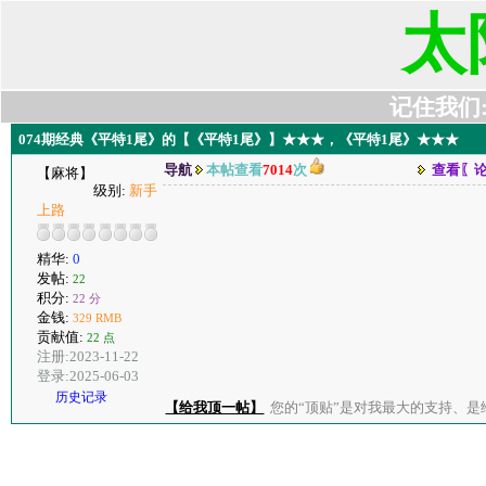
太
记住我们:t6
074期经典《平特1尾》的【《平特1尾》】★★★，《平特1尾》★★★
导航
本帖查看
7014
次
查看〖
【麻将】
级别:
新手
上路
精华:
0
发帖:
22
积分:
22 分
金钱:
329 RMB
贡献值:
22 点
注册:2023-11-22
登录:2025-06-03
历史记录
【给我顶一帖】
您的“顶贴”是对我最大的支持、是给了我