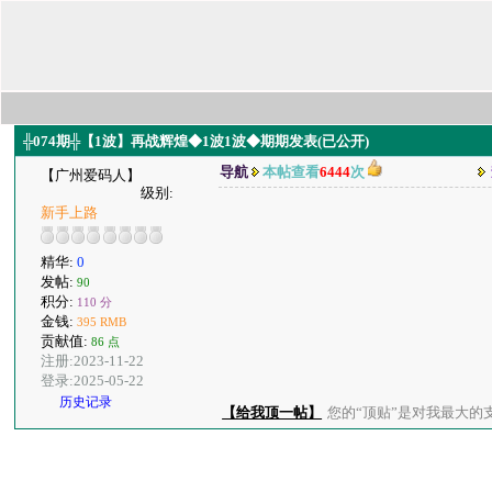
╬074期╬【1波】再战辉煌◆1波1波◆期期发表(已公开)
导航
本帖查看
6444
次
【广州爱码人】
级别:
新手上路
精华:
0
发帖:
90
积分:
110 分
金钱:
395 RMB
贡献值:
86 点
注册:2023-11-22
登录:2025-05-22
历史记录
【给我顶一帖】
您的“顶贴”是对我最大的支持