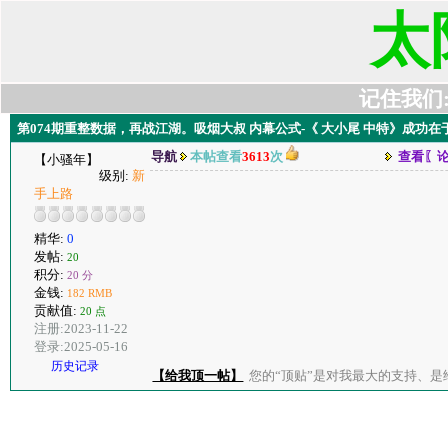
太
记住我们:t6
第074期重整数据，再战江湖。吸烟大叔 内幕公式-《 大小尾 中特》成功
导航
本帖查看
3613
次
查看〖
【小骚年】
级别:
新
手上路
精华:
0
发帖:
20
积分:
20 分
金钱:
182 RMB
贡献值:
20 点
注册:2023-11-22
登录:2025-05-16
历史记录
【给我顶一帖】
您的“顶贴”是对我最大的支持、是给了我