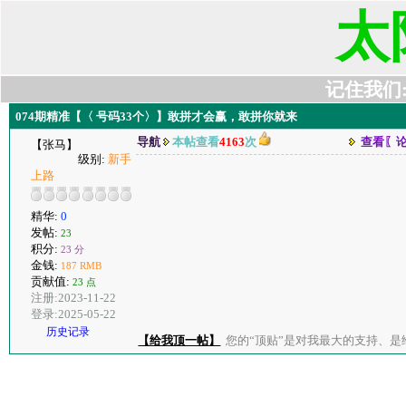
太
记住我们:t6
074期精准【〈 号码33个〉】敢拼才会赢，敢拼你就来
导航
本帖查看
4163
次
查看〖
【张马】
级别:
新手
上路
精华:
0
发帖:
23
积分:
23 分
金钱:
187 RMB
贡献值:
23 点
注册:2023-11-22
登录:2025-05-22
历史记录
【给我顶一帖】
您的“顶贴”是对我最大的支持、是给了我