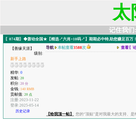
太
记住我们:t6
〖074期〗◆轰动全国★【精选↗六肖+10码↗】期期必中特,助您赚足百万
导航
本帖查看
3588
次
查看〖
【善缘天涯】
级别:
新手上路
精华:
0
发帖:
20
积分:
20 分
金钱:
140 RMB
贡献值:
20 点
注册:2023-11-22
登录:2025-05-14
历史记录
【给我顶一帖】
您的“顶贴”是对我最大的支持、是给了我