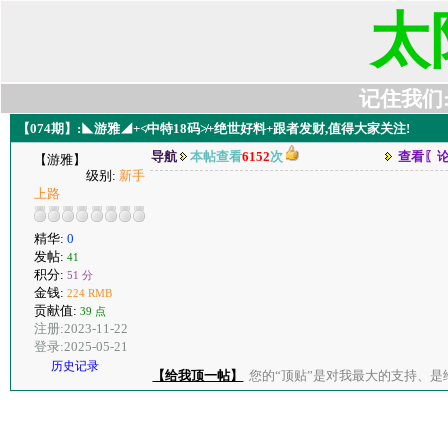
太
记住我们:t6
【074期】:◣游雅◢+≮中特18码≯+绝世好料+跟者发财,值得大家关注!
导航
本帖查看
6152
次
查看〖
【游雅】
级别:
新手
上路
精华:
0
发帖:
41
积分:
51 分
金钱:
224 RMB
贡献值:
39 点
注册:2023-11-22
登录:2025-05-21
历史记录
【给我顶一帖】
您的“顶贴”是对我最大的支持、是给了我