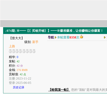
↓074期↓※━━【〖买啥开啥〗】━━※爆准爆准，让你赚钱让你爆富！
导航
本帖查看
8358
次
【曾大大】
级别:
新手
上路
精华:
0
发帖:
42
积分:
42 分
金钱:
276 RMB
贡献值:
42 点
注册:2023-11-22
登录:2025-06-05
历史记录
【给我顶一帖】
您的“顶贴”是对我最大的支持