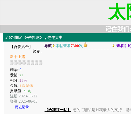
太
记住我们:t6
↙074期↙《平特1尾》，连连大中
导航
本帖查看
7300
次
查看〖
【吾爱六合】
级别:
新手上路
精华:
0
发帖:
21
积分:
21 分
金钱:
413 RMB
贡献值:
21 点
注册:2023-11-22
登录:2025-06-05
历史记录
【给我顶一帖】
您的“顶贴”是对我最大的支持、是给了我