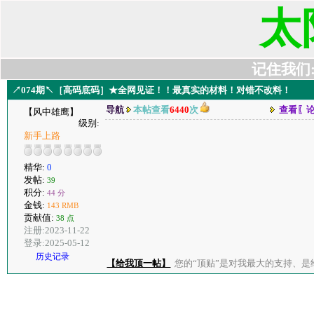
太
记住我们:t6
↗074期↖［高码底码］★全网见证！！最真实的材料！对错不改料！
导航
本帖查看
6440
次
查看〖
【风中雄鹰】
级别:
新手上路
精华:
0
发帖:
39
积分:
44 分
金钱:
143 RMB
贡献值:
38 点
注册:2023-11-22
登录:2025-05-12
历史记录
【给我顶一帖】
您的“顶贴”是对我最大的支持、是给了我