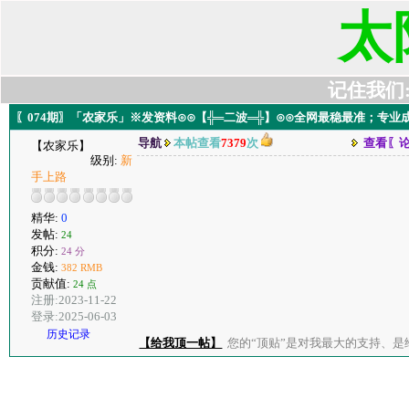
太
记住我们:t6
〖074期〗「农家乐」※发资料⊙⊙【╬═二波═╬】⊙⊙全网最稳最准；专业
导航
本帖查看
7379
次
查看〖
【农家乐】
级别:
新
手上路
精华:
0
发帖:
24
积分:
24 分
金钱:
382 RMB
贡献值:
24 点
注册:2023-11-22
登录:2025-06-03
历史记录
【给我顶一帖】
您的“顶贴”是对我最大的支持、是给了我