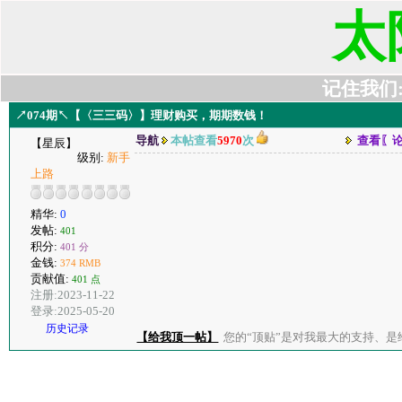
太
记住我们:t6
↗074期↖【〈三三码〉】理财购买，期期数钱！
导航
本帖查看
5970
次
查看〖
【星辰】
级别:
新手
上路
精华:
0
发帖:
401
积分:
401 分
金钱:
374 RMB
贡献值:
401 点
注册:2023-11-22
登录:2025-05-20
历史记录
【给我顶一帖】
您的“顶贴”是对我最大的支持、是给了我