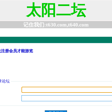
太阳二坛
记住我们:t630.com,t640.com
先注册会员才能游览
录论坛