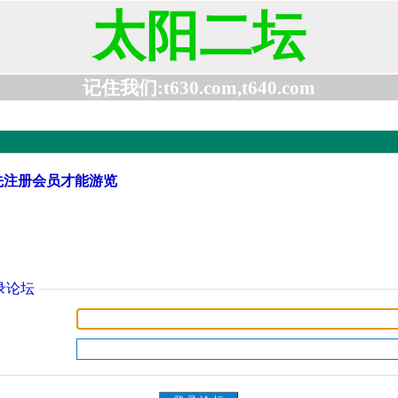
太阳二坛
记住我们:t630.com,t640.com
先注册会员才能游览
录论坛