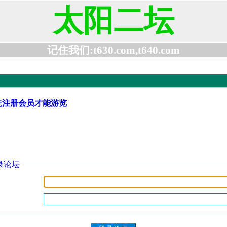
太阳二坛
记住我们:t630.com,t640.com
先注册会员才能游览
录论坛