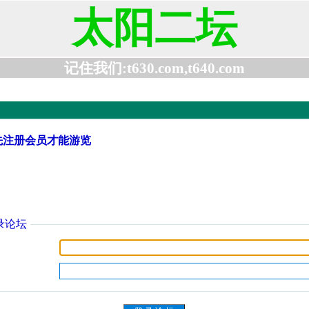
太阳二坛
记住我们:t630.com,t640.com
先注册会员才能游览
录论坛