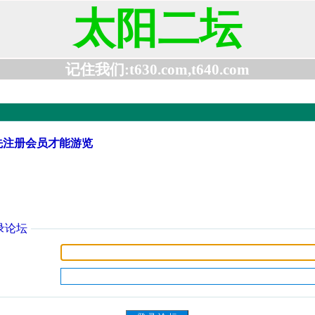
太阳二坛
记住我们:t630.com,t640.com
先注册会员才能游览
录论坛