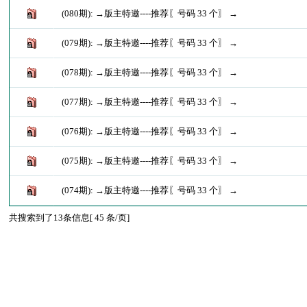
(080期): →版主特邀----推荐〖号码 33 个〗 →
(079期): →版主特邀----推荐〖号码 33 个〗 →
(078期): →版主特邀----推荐〖号码 33 个〗 →
(077期): →版主特邀----推荐〖号码 33 个〗 →
(076期): →版主特邀----推荐〖号码 33 个〗 →
(075期): →版主特邀----推荐〖号码 33 个〗 →
(074期): →版主特邀----推荐〖号码 33 个〗 →
共搜索到了13条信息[ 45 条/页]