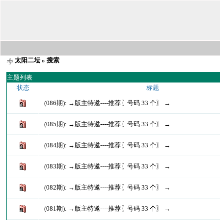
太阳二坛
» 搜索
主题列表
状态
标题
(086期): →版主特邀----推荐〖号码 33 个〗 →
(085期): →版主特邀----推荐〖号码 33 个〗 →
(084期): →版主特邀----推荐〖号码 33 个〗 →
(083期): →版主特邀----推荐〖号码 33 个〗 →
(082期): →版主特邀----推荐〖号码 33 个〗 →
(081期): →版主特邀----推荐〖号码 33 个〗 →