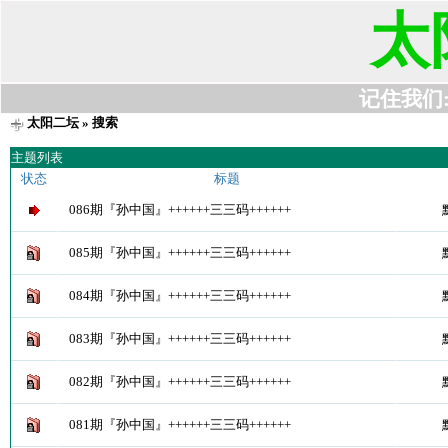
太
记住我们:t6
太阳二坛
» 搜索
主题列表
状态
标题
086期『孙中国』++++++三三码++++++
085期『孙中国』++++++三三码++++++
084期『孙中国』++++++三三码++++++
083期『孙中国』++++++三三码++++++
082期『孙中国』++++++三三码++++++
081期『孙中国』++++++三三码++++++