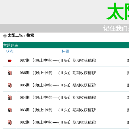
太
记住我们:t6
太阳二坛
» 搜索
主题列表
状态
标题
087期 【{晚上中特}-----( Ⅲ 头)】期期收获精彩!
086期 【{晚上中特}-----( Ⅲ 头)】期期收获精彩!
085期 【{晚上中特}-----( Ⅲ 头)】期期收获精彩!
084期 【{晚上中特}-----( Ⅲ 头)】期期收获精彩!
083期 【{晚上中特}-----( Ⅲ 头)】期期收获精彩!
082期 【{晚上中特}-----( Ⅲ 头)】期期收获精彩!