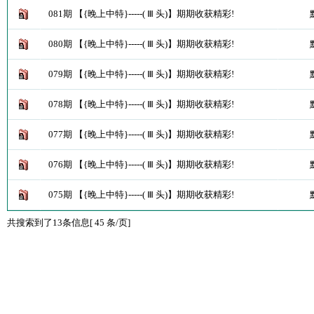
081期 【{晚上中特}-----( Ⅲ 头)】期期收获精彩!
080期 【{晚上中特}-----( Ⅲ 头)】期期收获精彩!
079期 【{晚上中特}-----( Ⅲ 头)】期期收获精彩!
078期 【{晚上中特}-----( Ⅲ 头)】期期收获精彩!
077期 【{晚上中特}-----( Ⅲ 头)】期期收获精彩!
076期 【{晚上中特}-----( Ⅲ 头)】期期收获精彩!
075期 【{晚上中特}-----( Ⅲ 头)】期期收获精彩!
共搜索到了13条信息[ 45 条/页]